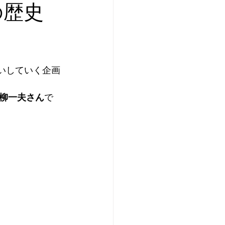
の歴史
いしていく企画
柳一夫さん
で