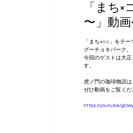
「まち×
〜」動画
「まち×○○」をテ
グーチョキパーク。
今回のゲストは大正
す。
虎ノ門の珈琲物語は
ぜひ動画をご覧くだ
https://youtu.be/gOw