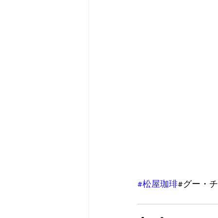
#松屋珈琲
#グー・