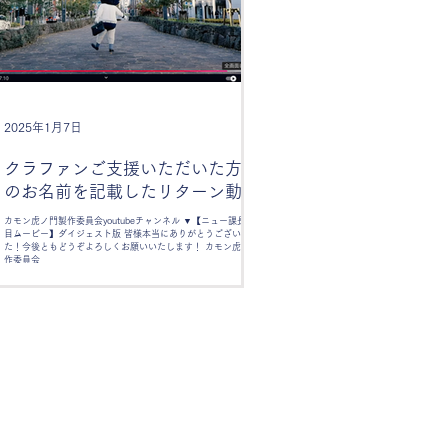
2025年1月7日
クラファンご支援いただいた方々
のお名前を記載したリターン動画
が公開されました！
カモン虎ノ門製作委員会youtubeチャンネル ▼【ニュー課長お披露
目ムービー】ダイジェスト版 皆様本当にありがとうございまし
た！今後ともどうぞよろしくお願いいたします！ カモン虎ノ門製
作委員会