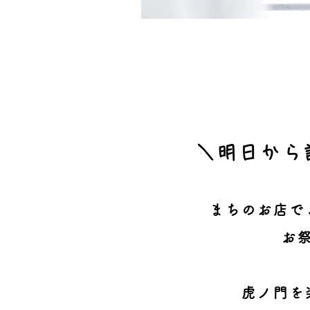
＼明日から
まちのお店で
お
虎ノ門を