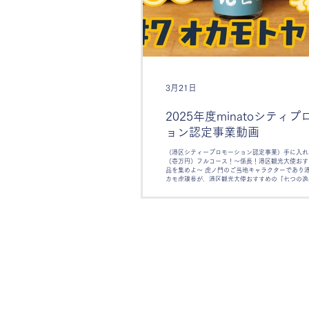
3月21日
2025年度minatoシティ
ョン認定事業動画
〈港区シティープロモーション認定事業〉手に入れ
（壱万円）フルコース！〜係長！港区観光大使おす
品を集めよ〜 虎ノ門のご当地キャラクターであり
カモ虎課長が、港区観光大使おすすめの「七つの逸
紹介する企画！全7本の動画が公開されました！ 
▼再生リスト https://youtube.com/playlist?list=P
rX-6-6bCl4WqTWxx0mg0&si=WgVgGYOYwYVgjG