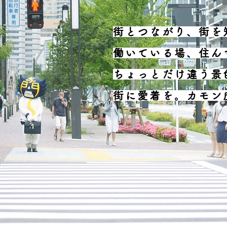
街とつながり、街を
働いている場、住ん
ちょっとだけ違う景
街に愛着を。カモン