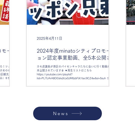
2025年4月11日
プロモーシ
2024年度minatoシティプロモーシ
ョン認定事業動画、全5本公開され
ました
ろ！ツェーマン
カモ虎課長が港区のパイセンキャラたちに会いに行く動画が、全5
すめの七つの逸
本公開されています☺️ ▼再生リストはこちら
港区観光大使の
https://youtube.com/playlist?
品」を集めてご
list=PL7UArA8QGgkdXJx5JM6zbFjX1tac9CZ4w&si=5suh_S_z1KEy.
公開されました！
..
L7UArA8QGgkc-
n3
News